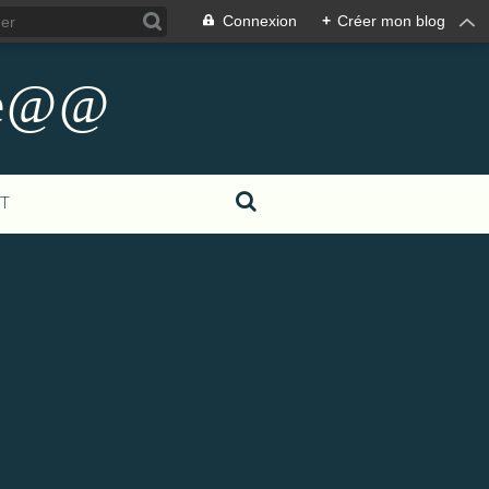
Connexion
+
Créer mon blog
me@@
T