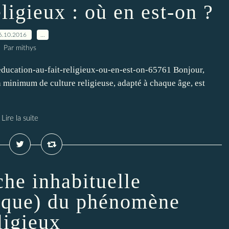
eligieux : où en est-on ?
6.10.2016
…
Par mithys
/education-au-fait-religieux-ou-en-est-on-65761 Bonjour,
n minimum de culture religieuse, adapté à chaque âge, est
Lire la suite
he inhabituelle
fique) du phénomène
ligieux