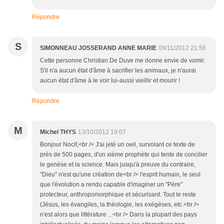
Répondre
S
SIMONNEAU JOSSERAND ANNE MARIE
09/11/2012 21:56
Cette personne Christian De Duve me donne envie de vomir.
S'il n'a aucun état d'âme à sacrifier les animaux, je n'aurai
aucun état d'âme à le voir lui-aussi vieillir et mourir !
Répondre
M
Michel THYS
13/10/2012 19:07
Bonjour Nocif,<br /> J'ai jeté un oeil, survolant ce texte de
près de 500 pages, d'un xième prophète qui tente de concilier
le genèse et la science. Mais jusqu'à preuve du contraire,
"Dieu" n'est qu'une création de<br /> l'esprit humain, le seul
que l'évolution a rendu capable d'imaginer un "Père"
protecteur, anthropomorphique et sécurisant. Tout le reste
(Jésus, les évangiles, la théologie, les exégèses, etc.<br />
n'est alors que littérature ...<br /> Dans la plupart des pays