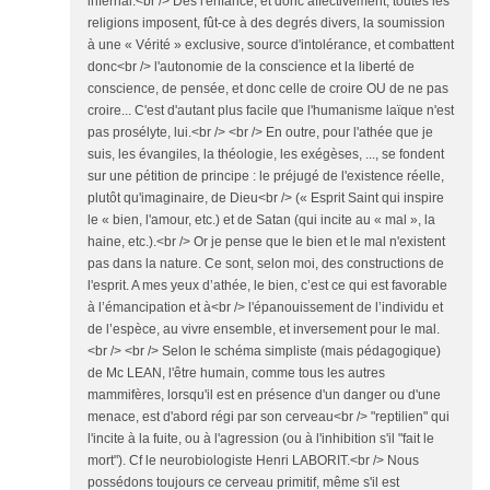
infernal.<br /> Dès l'enfance, et donc affectivement, toutes les
religions imposent, fût-ce à des degrés divers, la soumission
à une « Vérité » exclusive, source d'intolérance, et combattent
donc<br /> l'autonomie de la conscience et la liberté de
conscience, de pensée, et donc celle de croire OU de ne pas
croire... C'est d'autant plus facile que l'humanisme laïque n'est
pas prosélyte, lui.<br /> <br /> En outre, pour l'athée que je
suis, les évangiles, la théologie, les exégèses, ..., se fondent
sur une pétition de principe : le préjugé de l'existence réelle,
plutôt qu'imaginaire, de Dieu<br /> (« Esprit Saint qui inspire
le « bien, l'amour, etc.) et de Satan (qui incite au « mal », la
haine, etc.).<br /> Or je pense que le bien et le mal n'existent
pas dans la nature. Ce sont, selon moi, des constructions de
l'esprit. A mes yeux d’athée, le bien, c’est ce qui est favorable
à l’émancipation et à<br /> l'épanouissement de l’individu et
de l’espèce, au vivre ensemble, et inversement pour le mal.
<br /> <br /> Selon le schéma simpliste (mais pédagogique)
de Mc LEAN, l'être humain, comme tous les autres
mammifères, lorsqu'il est en présence d'un danger ou d'une
menace, est d'abord régi par son cerveau<br /> "reptilien" qui
l'incite à la fuite, ou à l'agression (ou à l'inhibition s'il "fait le
mort"). Cf le neurobiologiste Henri LABORIT.<br /> Nous
possédons toujours ce cerveau primitif, même s'il est