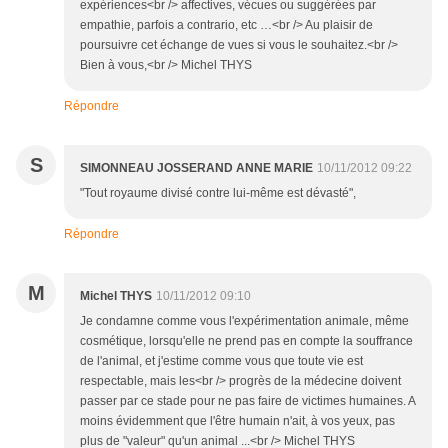
expériences<br /> affectives, vécues ou suggérées par
empathie, parfois a contrario, etc …<br /> Au plaisir de
poursuivre cet échange de vues si vous le souhaitez.<br />
Bien à vous,<br /> Michel THYS
Répondre
S
SIMONNEAU JOSSERAND ANNE MARIE
10/11/2012 09:22
"Tout royaume divisé contre lui-même est dévasté",
Répondre
M
Michel THYS
10/11/2012 09:10
Je condamne comme vous l'expérimentation animale, même
cosmétique, lorsqu'elle ne prend pas en compte la souffrance
de l'animal, et j'estime comme vous que toute vie est
respectable, mais les<br /> progrès de la médecine doivent
passer par ce stade pour ne pas faire de victimes humaines. A
moins évidemment que l'être humain n'ait, à vos yeux, pas
plus de "valeur" qu'un animal ...<br /> Michel THYS