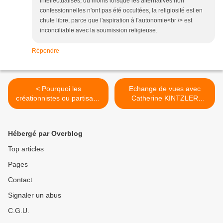
intellectualisés, du moins lorsque les alternatives non
confessionnelles n'ont pas été occultées, la religiosité est en
chute libre, parce que l'aspiration à l'autonomie<br /> est
inconciliable avec la soumission religieuse.
Répondre
< Pourquoi les
Echange de vues avec
créationnistes ou partisans
Catherine KINTZLER
du "dessein intelligent » le
(Mezetulle). >
sont-ils ?
Hébergé par Overblog
Top articles
Pages
Contact
Signaler un abus
C.G.U.