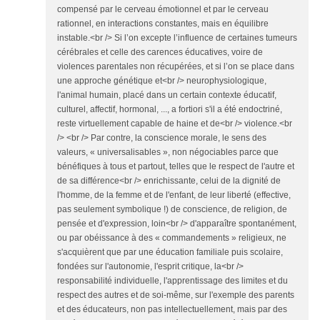
compensé par le cerveau émotionnel et par le cerveau
rationnel, en interactions constantes, mais en équilibre
instable.<br /> Si l’on excepte l’influence de certaines tumeurs
cérébrales et celle des carences éducatives, voire de
violences parentales non récupérées, et si l’on se place dans
une approche génétique et<br /> neurophysiologique,
l'animal humain, placé dans un certain contexte éducatif,
culturel, affectif, hormonal, ..., a fortiori s'il a été endoctriné,
reste virtuellement capable de haine et de<br /> violence.<br
/> <br /> Par contre, la conscience morale, le sens des
valeurs, « universalisables », non négociables parce que
bénéfiques à tous et partout, telles que le respect de l'autre et
de sa différence<br /> enrichissante, celui de la dignité de
l'homme, de la femme et de l'enfant, de leur liberté (effective,
pas seulement symbolique !) de conscience, de religion, de
pensée et d'expression, loin<br /> d'apparaître spontanément,
ou par obéissance à des « commandements » religieux, ne
s'acquièrent que par une éducation familiale puis scolaire,
fondées sur l'autonomie, l'esprit critique, la<br />
responsabilité individuelle, l'apprentissage des limites et du
respect des autres et de soi-même, sur l'exemple des parents
et des éducateurs, non pas intellectuellement, mais par des