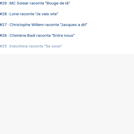
#29 : MC Solaar raconte "Bouge de là"
28 : Lorie raconte "Je vais vite"
#27 : Christophe Willem raconte "Jacques a dit"
#26 : Chimène Badi raconte "Entre nous"
#25 : Indochine raconte "3e sexe"
#24 : Zaho raconte "C'est chelou"
#23 : Patrick Bruel raconte "Au café des délices"
#22 : Kyo raconte "Le chemin"
#21 : Nolwenn Leroy raconte "Cassé"
#20 : Patrick Hernandez raconte "Born to be alive"
#19 : Lorie raconte "Près de moi"
#18 : Michael Jones raconte "A nos actes manqués" (avec Jean-Jacque
#17 : Khaled raconte "Aïcha"