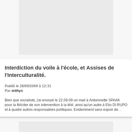
Interdiction du voile à l'école, et Assises de
l'Interculturalité.
Publié le 28/09/2009 à 12:31
Par
mithys
Bien que socialiste, j'ai envoyé le 22.09.09 un mail à Antoinnette SPAAK
pour la féliciter de son intervention à la télé, ainsi qu'un autre à Elio DI RUPO
et à quatre autres responsables politiques. Evidemment sans espoir de
réponse et donc pour la forme...