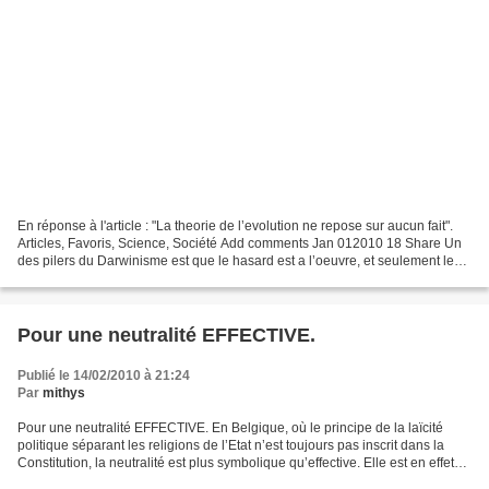
En réponse à l'article : "La theorie de l’evolution ne repose sur aucun fait".
Articles, Favoris, Science, Société Add comments Jan 012010 18 Share Un
des pilers du Darwinisme est que le hasard est a l’oeuvre, et seulement le
hasard. Admettre qu’il y...
Pour une neutralité EFFECTIVE.
Publié le 14/02/2010 à 21:24
Par
mithys
Pour une neutralité EFFECTIVE. En Belgique, où le principe de la laïcité
politique séparant les religions de l’Etat n’est toujours pas inscrit dans la
Constitution, la neutralité est plus symbolique qu’effective. Elle est en effet
synonyme soit d’indifférence,...