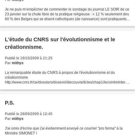
Je ne puis m’empêcher de commenter le sondage du journal LE SOIR de ce
23 janvier sur la chute libre de la pratique religieuse : « 12 % seulement des
60 % des Belges qui se disent catholiques (de naissance) sont pratiquants
».(…) Un phénomène de laïcisation...
L'étude du CNRS sur l'évolutionnisme et le
créationnisme.
Publié le 19/10/2009 à 21:25
Par
mithys
La remarquable étude du CNRS à propos de l'évolutionnisme et du
créationnisme
http://www.cnrs.fr/cw/dossiers/dosevol/decouv/articles/chap1/lecointreInter.ht
ml, aussi complète soit-elle, n’aborde pas la question de savoir pourquoi les
créationnistes sont...
P.S.
Publié le 28/09/2009 à 12:45
Par
mithys
J'ai omis d'écrire que j'ai évidemment envoyé ce courriel "pro forma" à la
Ministre SIMONET !